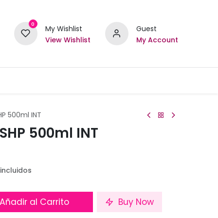
0
My Wishlist
Guest
View Wishlist
My Account
HP 500ml INT
 SHP 500ml INT
incluidos
Añadir al Carrito
Buy Now