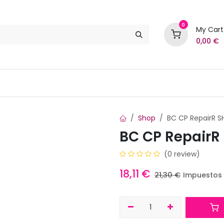
0
My Cart
0,00
€
Marcas
Contáctenos
Shop
BC CP RepairR S
BC CP RepairR
(0 review)
18,11
€
21,30
€
Impuestos 