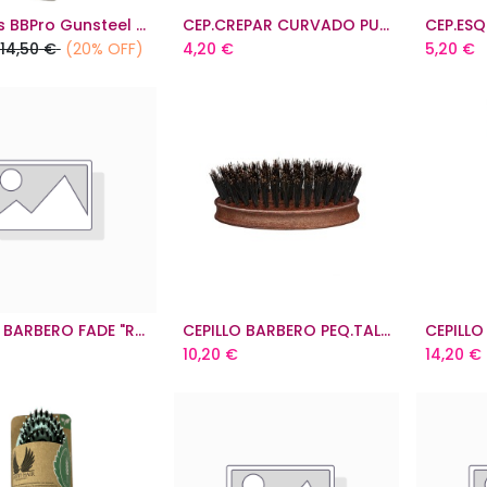
Babyliss BBPro Gunsteel Metal Comb
CEP.CREPAR CURVADO PURO JABALI
Add to Cart
14,50
€
(20% OFF)
4,20
€
5,20
€
CEPILLO BARBERO FADE "RAGNAR"
CEPILLO BARBERO PEQ.TALASA MADERA RAGNAR
CEPILL
Add to Cart
Add to Cart
10,20
€
14,20
€