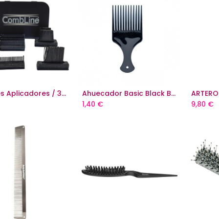
10 Peines Aplicadores / 3 Cepillos Aplicadores
Ahuecador Basic Black Bifull
Add to Cart
Add to Cart
1,40
€
9,80
€