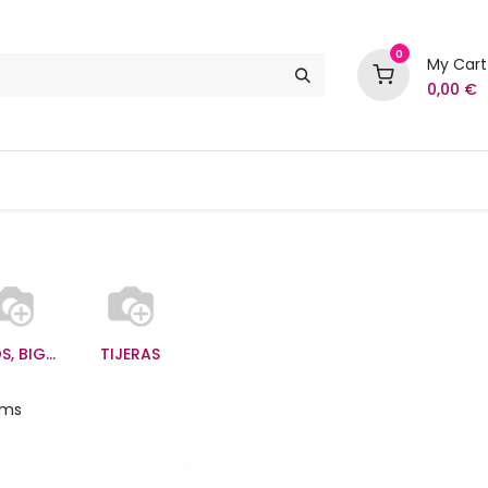
0
My Cart
0,00
€
Marcas
Contáctenos
RULOS, BIGUDIES, BODYS
TIJERAS
ems