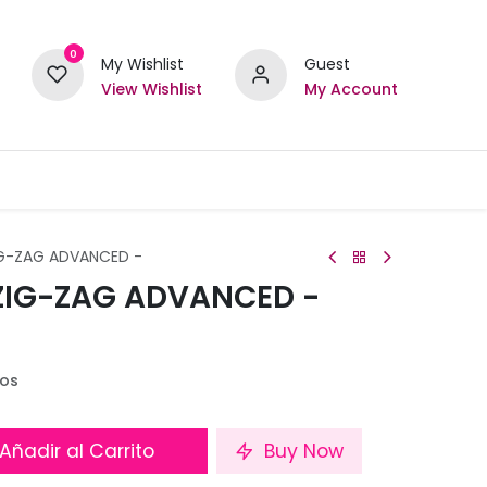
0
My Wishlist
Guest
View Wishlist
My Account
IG-ZAG ADVANCED -
 ZIG-ZAG ADVANCED -
dos
Añadir al Carrito
Buy Now