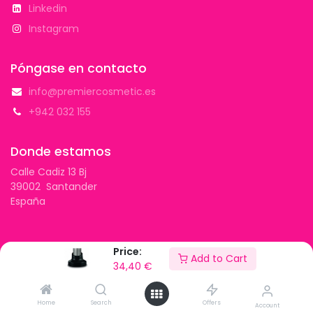
Linkedin
Instagram
Póngase en contacto
info@premiercosmetic.es
+942 032 155
Donde estamos
Calle Cadiz 13 Bj
39002 Santander
España
Price:
Add to Cart
Copyright © Premier Cosmetic 2026
34,40
€
Con tecnología de
- El mejor
Comercio electrónico
de código abierto
Home
Search
Offers
Account