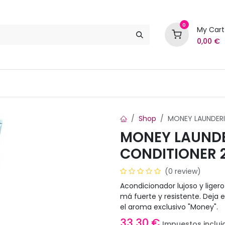
0
My Cart
0,00
€
Marcas
Contáctenos
Shop
MONEY LAUNDERI
MONEY LAUNDE
CONDITIONER 
(0 review)
Acondicionador lujoso y liger
má fuerte y resistente. Deja e
el aroma exclusivo "Money".
33,30
€
Impuestos inclui