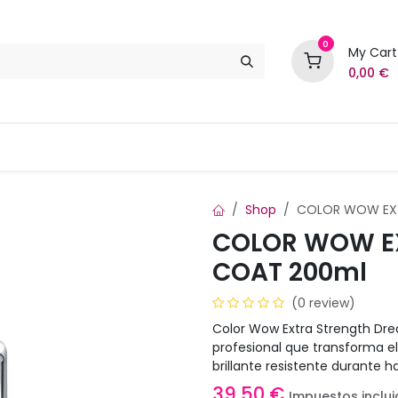
0
My Cart
0,00
€
Marcas
Contáctenos
Shop
COLOR WOW EXT
COLOR WOW E
COAT 200ml
(0 review)
Color Wow Extra Strength Dre
profesional que transforma el
brillante resistente durante h
39,50
€
Impuestos inclu