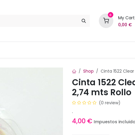
0
My Cart
0,00
€
Marcas
Contáctenos
Shop
Cinta 1522 Clear 
Cinta 1522 Clea
2,74 mts Rollo
(0 review)
.
4,00
€
Impuestos incluid