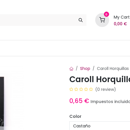
0
My Cart
0,00
€
Marcas
Contáctenos
Shop
Caroll Horquilla
Caroll Horquil
(0 review)
0,65
€
Impuestos incluid
Color