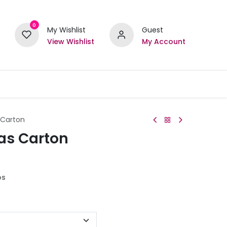
0
My Wishlist
Guest
View Wishlist
My Account
s Carton
las Carton
os