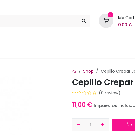
0
My Cart
0,00
€
Marcas
Contáctenos
Shop
Cepillo Crepar J
Cepillo Crepar
(0 review)
11,00
€
Impuestos incluid