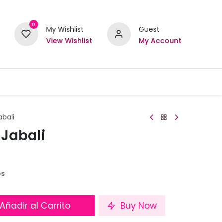
0
My Wishlist
Guest
View Wishlist
My Account
abali
 Jabali
os
Añadir al Carrito
Buy Now