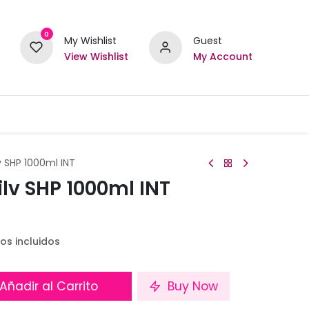
0
My Wishlist
Guest
View Wishlist
My Account
v SHP 1000ml INT
ilv SHP 1000ml INT
os incluidos
Añadir al Carrito
Buy Now