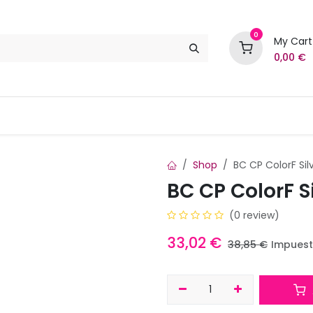
0
My Cart
0,00
€
Marcas
Contáctenos
Shop
BC CP ColorF Sil
BC CP ColorF S
(0 review)
33,02
€
38,85
€
Impuest