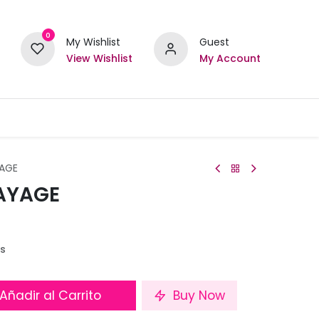
0
My Wishlist
Guest
View Wishlist
My Account
YAGE
LAYAGE
os
Añadir al Carrito
Buy Now