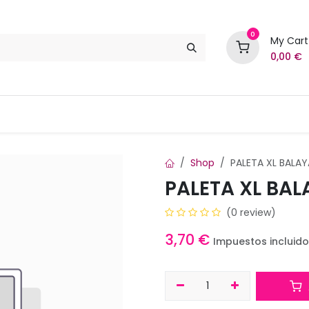
0
My Cart
0,00
€
Marcas
Contáctenos
Shop
PALETA XL BALA
PALETA XL BA
(0 review)
3,70
€
Impuestos incluid