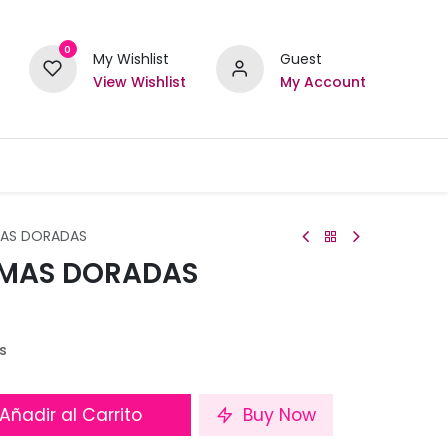
0
My Wishlist
Guest
View Wishlist
My Account
AS DORADAS
OMAS DORADAS
s
Añadir al Carrito
Buy Now